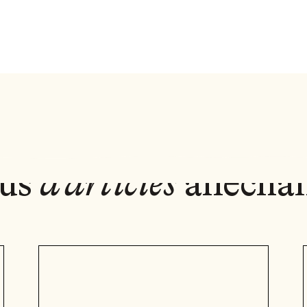
lus
d'articles
allécha