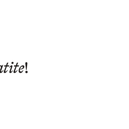
tite
!