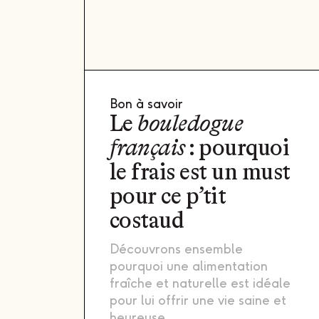
Bon à savoir
Le
bouledogue
français
: pourquoi
le frais est un must
pour ce p’tit
costaud
Découvrons ensemble
pourquoi une alimentation
fraîche et naturelle est idéale
pour lui offrir une vie saine et
heureuse.