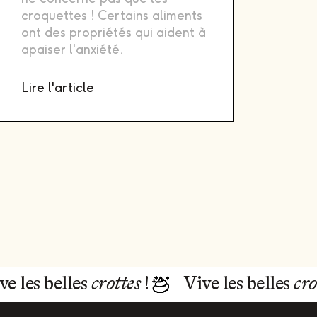
croquettes ! Certains aliments
ont des propriétés qui aident à
apaiser l'anxiété.
Lire l'article
ve les belles
crottes
!
Vive les belles
cro