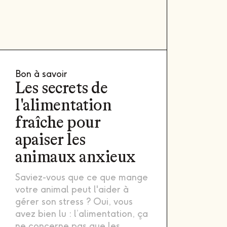
Bon à savoir
Les secrets de
l'alimentation
fraîche pour
apaiser les
animaux anxieux
Saviez-vous que ce que mange
votre animal peut l'aider à
gérer son stress ? Oui, vous
avez bien lu : l’alimentation, ça
ne concerne pas que les