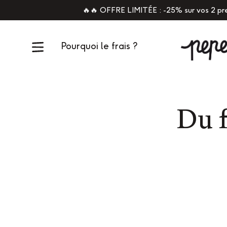
🔥🔥 OFFRE LIMITÉE : -25% sur vos 2 p
Pourquoi le frais ?
Du f