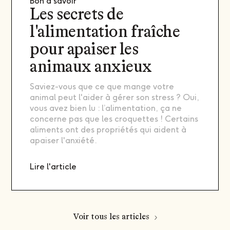
Bon à savoir
Les secrets de
l'alimentation fraîche
pour apaiser les
animaux anxieux
Saviez-vous que ce que mange votre
animal peut l'aider à gérer son stress ? Oui,
vous avez bien lu : l’alimentation, ça ne
concerne pas que les croquettes ! Certains
aliments ont des propriétés qui aident à
apaiser l'anxiété.
Lire l'article
Voir tous les articles