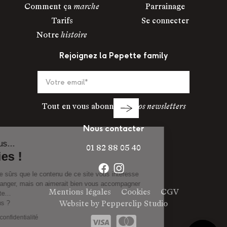
Comment ça
marche
Parrainage
Tarifs
Se connecter
Notre
histoire
Rejoignez la Pepette family
Tout en vous abonnant à
nos newsletters
Nous contacter
Salut c'est nous...
01 82 88 05 40
les Cookies !
On a attendu d'être sûrs que le contenu de ce site vous intéresse
avant de vous déranger, mais on aimerait bien vous accompagner
Mentions légales
Cookies
CGV
pendant votre visite...
C'est OK pour vous ?
Website by
Pepperclip Studio
Lire la politique de confidentialité