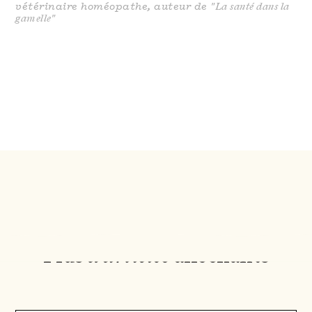
vétérinaire homéopathe, auteur de
"La santé dans la
gamelle"
Plus
d'articles
alléchants