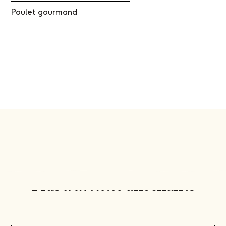
Poulet gourmand
Plus
d'articles
alléchants