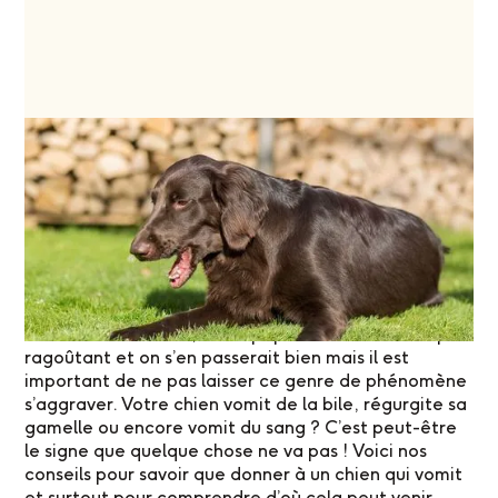
Que donner à un chien qui
vomit ?
Aleeeerte généraaaale !!! C’est branle-bas de
combat à la maison, votre pepette vomit ! C’est peu
ragoûtant et on s’en passerait bien mais il est
important de ne pas laisser ce genre de phénomène
s’aggraver. Votre chien vomit de la bile, régurgite sa
gamelle ou encore vomit du sang ? C’est peut-être
le signe que quelque chose ne va pas ! Voici nos
conseils pour savoir que donner à un chien qui vomit
et surtout pour comprendre d’où cela peut venir.