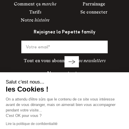
Comment ça
marche
Parrainage
Tarifs
Se connecter
Notre
histoire
Rejoignez la Pepette family
Tout en vous abonnant à
nos newsletters
Nous contacter
Salut c'est nous...
01 82 88 05 40
les Cookies !
On a attendu d'être sûrs que le contenu de ce site vous intéresse
avant de vous déranger, mais on aimerait bien vous accompagner
Mentions légales
Cookies
CGV
pendant votre visite...
C'est OK pour vous ?
Website by
Pepperclip Studio
Lire la politique de confidentialité